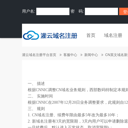
用户名:
密 码:
首页
域名注册
灌云域名注册平台首页
客服中心
新闻中心
CN英文域名
一、 描述
根据CNNIC调整CN域名业务规则，西部数码特制定本规
二、 实施时间
根据CNNIC在2007年12月20日业务调整要求，此规则自
三、 规则
1. CN域名注册、续费年限由最多5年改为最多10年；
2. 新域名注册有3天的宽限期，3天内用户可以申请删
一旦续费后，默认进入正常状态，取消宽限期)；