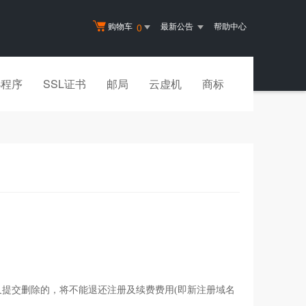
购物车
最新公告
帮助中心
0
小程序
SSL证书
邮局
云虚机
商标
后又提交删除的，将不能退还注册及续费费用(即新注册域名