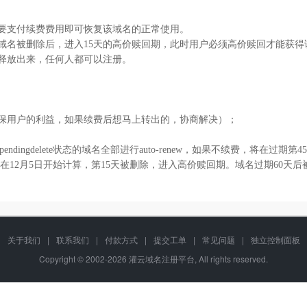
只要支付续费费用即可恢复该域名的正常使用。
域名被删除后，进入15天的高价赎回期，此时用户必须高价赎回才能获得该域
被释放出来，任何人都可以注册。
确保用户的利益，如果续费后想马上转出的，协商解决）；
dingdelete状态的域名全部进行auto-renew，如果不续费，将在过期第
名将在12月5日开始计算，第15天被删除，进入高价赎回期。域名过期60
关于我们
|
联系我们
|
付款方式
|
提交工单
|
常见问题
|
独立控制面板
Copyright © 2002-2026 灌云域名注册平台, All rights reserved.