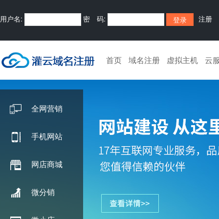
用户名:
密 码:
注册
首页
域名注册
虚拟主机
云
全网营销
手机网站
网店商城
微分销