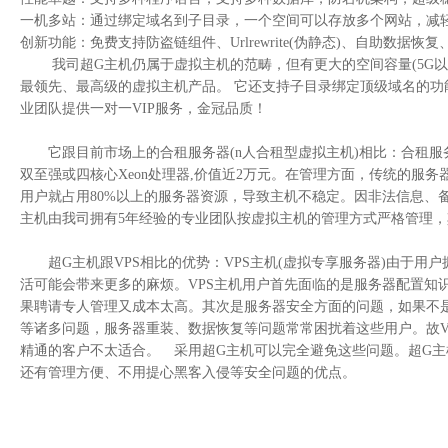
一机多站：通过绑定域名到子目录，一个空间可以存放多个网站，减
创新功能：免费支持防盗链组件、Urlrewrite(伪静态)、自助数据
我司超G主机仍属于虚拟主机的范畴，但有更大的空间容量(5G以
最领先、最高级的虚拟主机产品。 它还支持子目录绑定顶级域名的功
业团队提供一对一VIP服务，金冠品质！
它跟目前市场上的合租服务器(n人合租型虚拟主机)相比：合租服务器一
双至强或四核心Xeon处理器,价值近2万元。在管理方面，传统的
用户就占用80%以上的服务器资源，导致主机不稳定。因非法信息、
主机由我司拥有5年经验的专业团队按虚拟主机的管理方式严格管理，
超G主机跟VPS相比的优势：VPS主机(虚拟专享服务器)由于用
活可能会带来更多的麻烦。VPS主机用户首先面临的是服务器配置知识的缺乏，
果聘请专人管理又成本太高。其次是服务器安全方面的问题，如果不
等诸多问题，服务器重装、数据恢复等问题常常困扰着这些用户。故V
精通的客户不太适合。 采用超G主机可以完全避免这些问题。超G主
还有管理方便、不用提心黑客入侵等安全问题的优点。