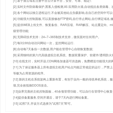
[1] 基于灌云域名注册平台云计算平台，安全、可靠、稳定!;
[2] 实时文件防病毒保护,黑客入侵检测,IIS 应用防火墙,自动抵抗各类病毒、
[3] 各个网站以独立进程运行,不会被其他站点负载影响,在自己的空间中可以使用
[4] 功能强大控制面板,可以直接修改FTP密码,自行停止网站,自行绑定域名,
[5] 提供WEB上传文件、恢复备份、RAR压缩、RAR解压、站点重定向
级管理功能;
[6] 无障碍技术支持：24×7×365制技术支持，微笑面对任何用户。
[7] 每3分钟自动访问网站一次，监控网站运行.
[8] 自动每7天备份一次数据,用户能在管理中心自助恢复数据;
[9] 采用独特的第六代高级虚拟主机系统、数据双重保护、软硬件/透明防火
[10] 在线支付，实时开设,CDN网络加速器可供选购，免费赠送功能强大
[11] 为了保证服务器上所有虚拟主机用户站点均能正常稳定的运行，严禁上
等极为占用资源的程序。
[12] 新的主机在系统架构上重新布置，有别于业内一般的传统单机系统，
墙,完全效抵御DDOS攻击。
[13]业界完善的主机控制面板，40余项管理功能，可以自行在管理中心恢
[14]提供备案服务,空间开通后，请于7天内进行网站备案。
[15] 试用7天.开设方式选择为"试用7天"即可。