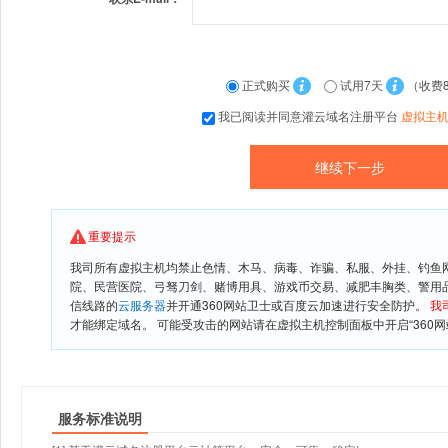
正式购买
试用7天
（收费
我已阅读并同意灌云域名注册平台
虚拟主
重要提示
我司所有虚拟主机均禁止色情、木马、病毒、诈骗、私服、外挂、钓鱼
院、民营医院、弓驽刀剑、赌博用具、游戏币交易、减肥丰胸类、警用
信线路的
云服务器
并开通360网站卫士或百度云加速进行安全防护。
我
才能绑定域名。 可能受攻击的网站请在虚拟主机控制面板中开启“360网
服务标准说明