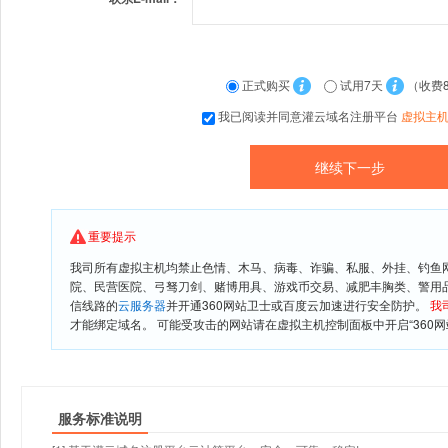
正式购买
试用7天
（收费
我已阅读并同意灌云域名注册平台
虚拟主
重要提示
我司所有虚拟主机均禁止色情、木马、病毒、诈骗、私服、外挂、钓鱼
院、民营医院、弓驽刀剑、赌博用具、游戏币交易、减肥丰胸类、警用
信线路的
云服务器
并开通360网站卫士或百度云加速进行安全防护。
我
才能绑定域名。 可能受攻击的网站请在虚拟主机控制面板中开启“360网
服务标准说明