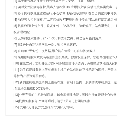
[1] 基于灌云域名注册平台云计算平台，安全、可靠、稳定!;
[2] 实时文件防病毒保护,黑客入侵检测,IIS 应用防火墙,自动抵抗各类病毒、
[3] 各个网站以独立进程运行,不会被其他站点负载影响,在自己的空间中可以使用
[4] 功能强大控制面板,可以直接修改FTP密码,自行停止网站,自行绑定域名,
[5] 提供WEB上传文件、恢复备份、RAR压缩、RAR解压、站点重定向
级管理功能;
[6] 无障碍技术支持：24×7×365制技术支持，微笑面对任何用户。
[7] 每3分钟自动访问网站一次，监控网站运行.
[8] 自动每7天备份一次数据,用户能在管理中心自助恢复数据;
[9] 采用独特的第六代高级虚拟主机系统、数据双重保护、软硬件/透明防火
[10] 在线支付，实时开设,CDN网络加速器可供选购，免费赠送功能强大
[11] 为了保证服务器上所有虚拟主机用户站点均能正常稳定的运行，严禁上
等极为占用资源的程序。
[12] 新的主机在系统架构上重新布置，有别于业内一般的传统单机系统，
墙,完全效抵御DDOS攻击。
[13]业界完善的主机控制面板，40余项管理功能，可以自行在管理中心恢
[14]提供备案服务,空间开通后，请于7天内进行网站备案。
[15] 试用7天.开设方式选择为"试用7天"即可。