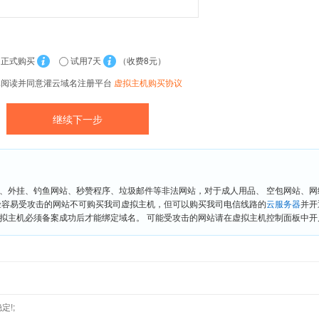
正式购买
试用7天
（收费8元）
已阅读并同意灌云域名注册平台
虚拟主机购买协议
、外挂、钓鱼网站、秒赞程序、垃圾邮件等非法网站，对于成人用品、 空包网站、
险容易受攻击的网站不可购买我司虚拟主机，但可以购买我司电信线路的
云服务器
并开
拟主机必须备案成功后才能绑定域名。 可能受攻击的网站请在虚拟主机控制面板中开启“
定!;