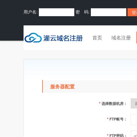
用户名:
密 码:
首页
域名注册
服务器配置
*
选择数据机房：
*
FTP帐号：
*
FTP密码：