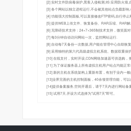
[2] 实时文件防病毒保护,黑客入侵检测,IIS 应用防火
[3] 各个网站以独立进程运行,不会被其他站点负载影响,
[4] 功能强大控制面板,可以直接修改FTP密码,自行停
[5] 提供WEB上传文件、恢复备份、RAR压缩、R
[6] 无障碍技术支持：24×7×365制技术支持，微笑面
[7] 每3分钟自动访问网站一次，监控网站运行.
[8] 自动每7天备份一次数据,用户能在管理中心自助恢复
[9] 采用独特的第六代高级虚拟主机系统、数据双重保
[10] 在线支付，实时开设,CDN网络加速器可供选
[11] 为了保证服务器上所有虚拟主机用户站点均能正
[12] 新的主机在系统架构上重新布置，有别于业内一
[13]业界完善的主机控制面板，40余项管理功能，可
[14]提供备案服务,空间开通后，请于7天内进行网站备
[15] 试用7天.开设方式选择为"试用7天"即可。