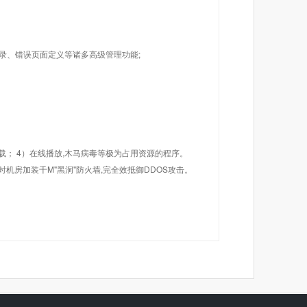
目录、错误页面定义等诸多高级管理功能;
载； 4）在线播放,木马病毒等极为占用资源的程序。
机房加装千M"黑洞"防火墙,完全效抵御DDOS攻击。