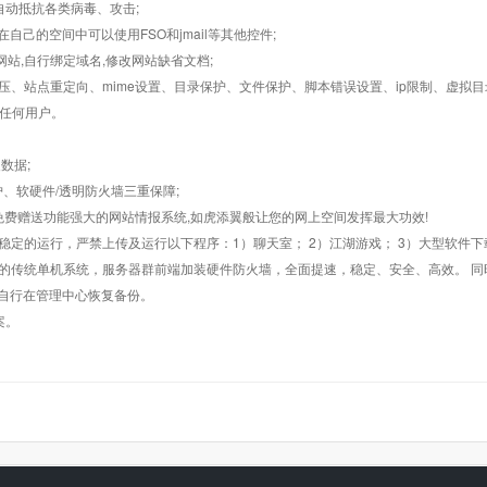
墙,自动抵抗各类病毒、攻击;
在自己的空间中可以使用FSO和jmail等其他控件;
止网站,自行绑定域名,修改网站缺省文档;
AR解压、站点重定向、mime设置、目录保护、文件保护、脚本错误设置、ip限制、虚拟
对任何用户。
数据;
护、软硬件/透明防火墙三重保障;
购，免费赠送功能强大的网站情报系统,如虎添翼般让您的网上空间发挥最大功效!
常稳定的运行，严禁上传及运行以下程序：1）聊天室； 2）江湖游戏； 3）大型软件下
般的传统单机系统，服务器群前端加装硬件防火墙，全面提速，稳定、安全、高效。 同时
以自行在管理中心恢复备份。
案。