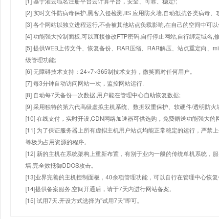
[1] 基于灌云域名注册平台云计算平台，安全、可靠、稳定!;
[2] 实时文件防病毒保护,黑客入侵检测,IIS 应用防火墙,自动抵抗各类病毒、
[3] 各个网站以独立进程运行,不会被其他站点负载影响,在自己的空间中可以使用
[4] 功能强大控制面板,可以直接修改FTP密码,自行停止网站,自行绑定域名,
[5] 提供WEB上传文件、恢复备份、RAR压缩、RAR解压、站点重定向
级管理功能;
[6] 无障碍技术支持：24×7×365制技术支持，微笑面对任何用户。
[7] 每3分钟自动访问网站一次，监控网站运行.
[8] 自动每7天备份一次数据,用户能在管理中心自助恢复数据;
[9] 采用独特的第六代高级虚拟主机系统、数据双重保护、软硬件/透明防火
[10] 在线支付，实时开设,CDN网络加速器可供选购，免费赠送功能强大
[11] 为了保证服务器上所有虚拟主机用户站点均能正常稳定的运行，严禁上
等极为占用资源的程序。
[12] 新的主机在系统架构上重新布置，有别于业内一般的传统单机系统，
墙,完全效抵御DDOS攻击。
[13]业界完善的主机控制面板，40余项管理功能，可以自行在管理中心恢
[14]提供备案服务,空间开通后，请于7天内进行网站备案。
[15] 试用7天.开设方式选择为"试用7天"即可。