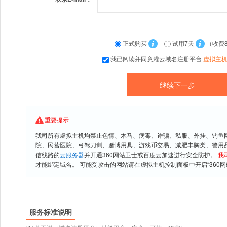
正式购买
试用7天
（收费
我已阅读并同意灌云域名注册平台
虚拟主
重要提示
我司所有虚拟主机均禁止色情、木马、病毒、诈骗、私服、外挂、钓鱼
院、民营医院、弓驽刀剑、赌博用具、游戏币交易、减肥丰胸类、警用
信线路的
云服务器
并开通360网站卫士或百度云加速进行安全防护。
我
才能绑定域名。 可能受攻击的网站请在虚拟主机控制面板中开启“360网
服务标准说明