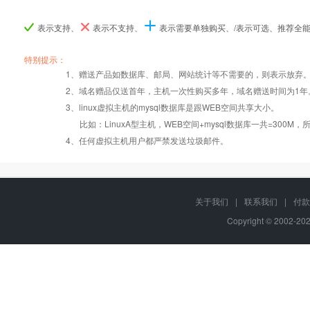
表示支持、
表示不支持、
表示需要单独购买、/表示可选、推荐全
产品编号
产品编号
产品编号
B060
B060
B060
B061
B061
B061
B06
B06
B06
特别提示：
1、赠送产品如数据库、邮局、网站统计等不需要的，则表示放弃
Windows2008/
Windows2008/
Windows
2、域名赠品仅送首年，主机一次性购买多年，域名赠送时间为1年
操作系统
设置首页
数据定期备份
Linux
Linux
Lin
3、linux虚拟主机的mysql数据库是跟WEB空间共享大小。
比如：LinuxA型主机，WEB空间+mysql数据库一共=3
PHP
错误页面定义
数据自助恢复
4、任何虚拟主机用户都严禁发送垃圾邮件。
ASP
rar在线压缩
10重安全保障
关于我们
|
联系我们
|
付款
Copyright © 2002-2
ASP.net
免费预装软件
千兆防火墙系统
MSSQL版本:
2000/2005/
Urlrewrite
QQ全球免费电话
2008/2012