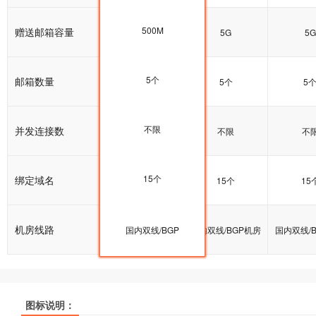
500M
赠送邮箱容量
5G
5G
5G
5个
邮箱数量
5个
5个
5
不限
并发连接数
不限
不限
不
15个
绑定域名
15个
15个
15
机房线路
国内双线/BGP机房
国内双线/BGP
国内双线/BGP机房
国内双线/
图标说明：
产品名称
产品名称
产品名称
双线普及型
双线普及型
双线普及型
双线企业型
双线企业型
双线企业型
双线商
双线商
双线商