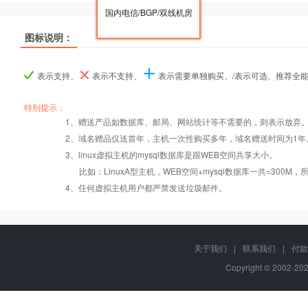
国内电信/BGP/双线机房
图标说明：
产品名称
产品名称
产品名称
LinuxA
LinuxA
LinuxA
LinuxB
LinuxB
LinuxB
Linu
Linu
Linu
表示支持、
表示不支持、
表示需要单独购买、/表示可选、推荐全
产品编号
产品编号
产品编号
B030
B030
B030
B031
B031
B031
B03
B03
B03
特别提示：
1、赠送产品如数据库、邮局、网站统计等不需要的，则表示放弃
2、域名赠品仅送首年，主机一次性购买多年，域名赠送时间为1年
操作系统
设置首页
数据定期备份
Linux
Linux
Lin
3、linux虚拟主机的mysql数据库是跟WEB空间共享大小。
比如：LinuxA型主机，WEB空间+mysql数据库一共=3
PHP
错误页面定义
数据自助恢复
4、任何虚拟主机用户都严禁发送垃圾邮件。
Htaccess
rar在线压缩
千兆防火墙系统
关于我们
|
联系我们
|
付款
Copyright © 2002-2
MySQL
免费预装软件
QQ全球免费电话
版本:5.1/5.6