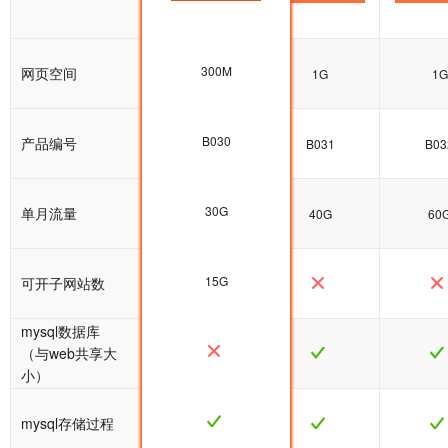
300M
网页空间
500M
1G
1G
B030
产品编号
B030
B031
B03
30G
单月流量
30G
40G
60
15G
可开子网站数
mysql数据库
（与web共享大
小）
mysql存储过程